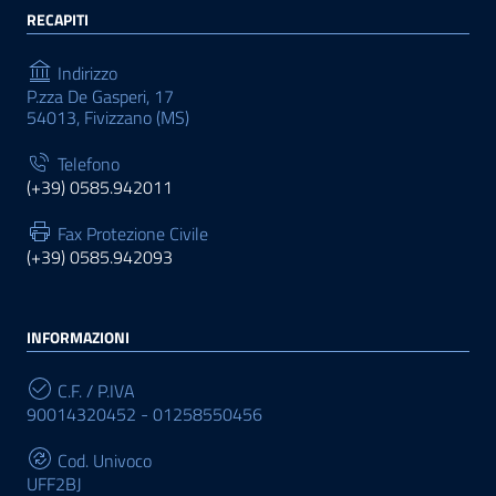
RECAPITI
Indirizzo
P.zza De Gasperi, 17
54013, Fivizzano (MS)
Telefono
(+39) 0585.942011
Fax Protezione Civile
(+39) 0585.942093
INFORMAZIONI
C.F. / P.IVA
90014320452 - 01258550456
Cod. Univoco
UFF2BJ