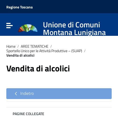
Vai ai contenuti
Vai al menu di navigazione
Regione Toscana
Vai al footer
Unione di Comuni
Attiva / disattiva la navigazione
Montana Lunigiana
Home
/
AREE TEMATICHE
/
Sportello Unico per le Attività Produttive – (SUAP)
/
Vendita di alcolici
Vendita di alcolici
Indietro
PAGINE COLLEGATE