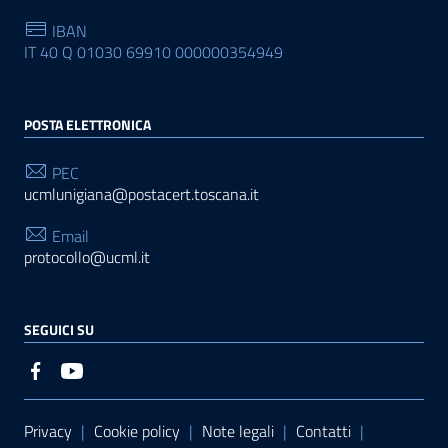
IBAN
IT 40 Q 01030 69910 000000354949
POSTA ELETTRONICA
PEC
ucmlunigiana@postacert.toscana.it
Email
protocollo@ucml.it
SEGUICI SU
Sezione Link Utili
Privacy
|
Cookie policy
|
Note legali
|
Contatti
|