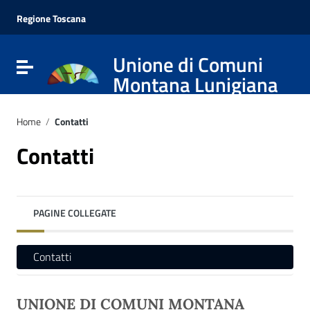
Vai ai contenuti
Vai al menu di navigazione
Regione Toscana
Vai al footer
Unione di Comuni
Attiva / disattiva la navigazione
Montana Lunigiana
Home
/
Contatti
Contatti
PAGINE COLLEGATE
Contatti
UNIONE DI COMUNI MONTANA