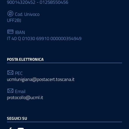
90014320452 - 01258550456
Cod. Univoco
UFF2BJ
IBAN
IT 40 Q 01030 69910 000000354949
POSTA ELETTRONICA
PEC
ucmlunigiana@postacert.toscana.it
Email
protocollo@ucml.it
SEGUICI SU