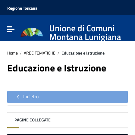
Vai ai contenuti
Vai al menu di navigazione
Regione Toscana
Vai al footer
Unione di Comuni
Attiva / disattiva la navigazione
Montana Lunigiana
Home
/
AREE TEMATICHE
/
Educazione e Istruzione
Educazione e Istruzione
Indietro
PAGINE COLLEGATE