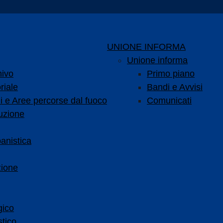
UNIONE INFORMA
Unione informa
hivo
Primo piano
riale
Bandi e Avvisi
i e Aree percorse dal fuoco
Comunicati
uzione
anistica
zione
gico
tico