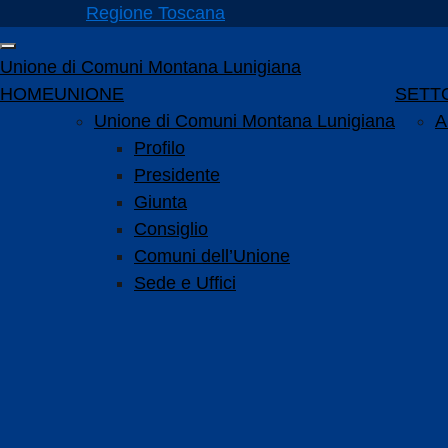
Vai ai contenuti
Regione Toscana
Vai al menu di navigazione
Attiva / disattiva la navigazione
Vai al footer
Unione di Comuni Montana Lunigiana
Menu principale
HOME
UNIONE
SETTO
Unione di Comuni Montana Lunigiana
A
Profilo
Presidente
Giunta
Consiglio
Comuni dell’Unione
Sede e Uffici