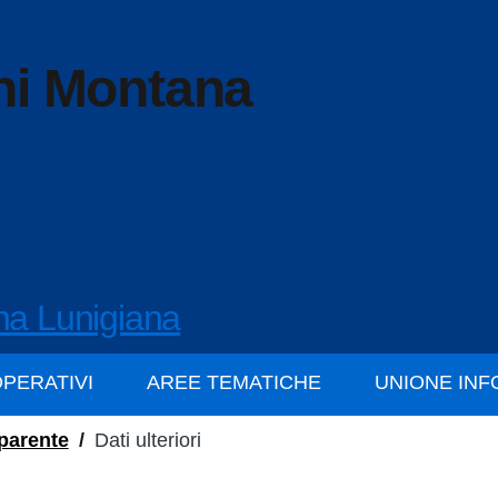
ni Montana
na Lunigiana
OPERATIVI
AREE TEMATICHE
UNIONE IN
parente
/
Dati ulteriori