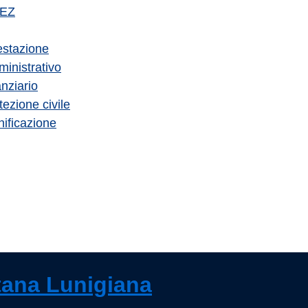
PEZ
estazione
inistrativo
nziario
ezione civile
nificazione
Pagina precedente
Pagina successiva
ana Lunigiana