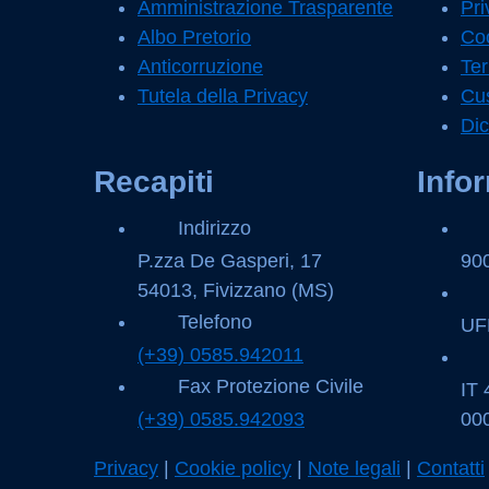
Amministrazione Trasparente
Pri
Albo Pretorio
Coo
Anticorruzione
Ter
Tutela della Privacy
Cus
Dic
Recapiti
Info
Indirizzo
P.zza De Gasperi, 17
90
54013, Fivizzano (MS)
Telefono
UF
(+39) 0585.942011
Fax Protezione Civile
IT
(+39) 0585.942093
00
Sezione Link Utili
Privacy
|
Cookie policy
|
Note legali
|
Contatti