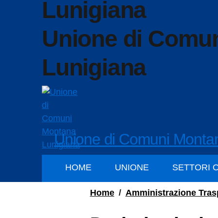
Unione di Comu
Lunigiana
Unione di Comuni Monta
HOME
UNIONE
SETTORI 
Home
/
Amministrazione Tras