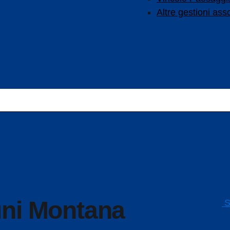
Altre gestioni ass
S