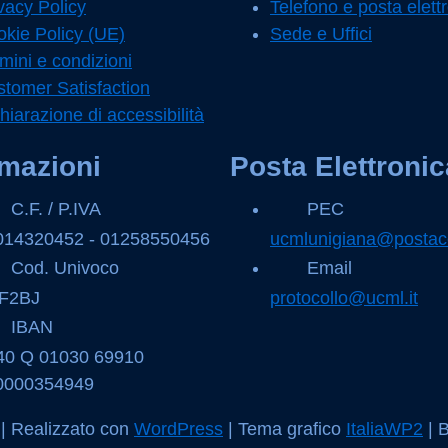
vacy Policy
Telefono e posta elett
kie Policy (UE)
Sede e Uffici
mini e condizioni
tomer Satisfaction
hiarazione di accessibilità
rmazioni
Posta Elettronic
C.F. / P.IVA
PEC
014320452 - 01258550456
ucmlunigiana@postace
Cod. Univoco
Email
F2BJ
protocollo@ucml.it
IBAN
 40 Q 01030 69910
0000354949
| Realizzato con
WordPress
|
Tema grafico
ItaliaWP2
| 