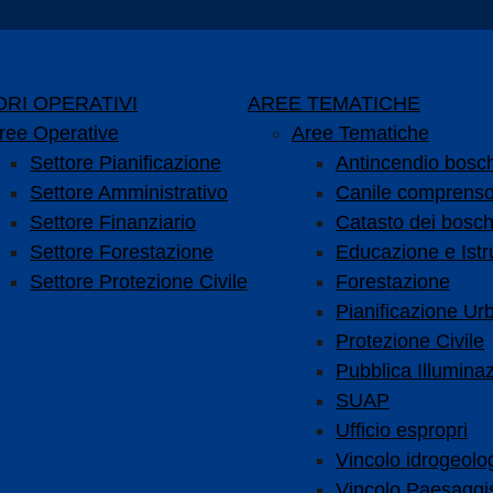
RI OPERATIVI
AREE TEMATICHE
ree Operative
Aree Tematiche
Settore Pianificazione
Antincendio bosc
Settore Amministrativo
Canile comprenso
Settore Finanziario
Catasto dei bosch
Settore Forestazione
Educazione e Istr
Settore Protezione Civile
Forestazione
Pianificazione Urb
Protezione Civile
Pubblica Illumina
SUAP
Ufficio espropri
Vincolo idrogeolo
Vincolo Paesaggis