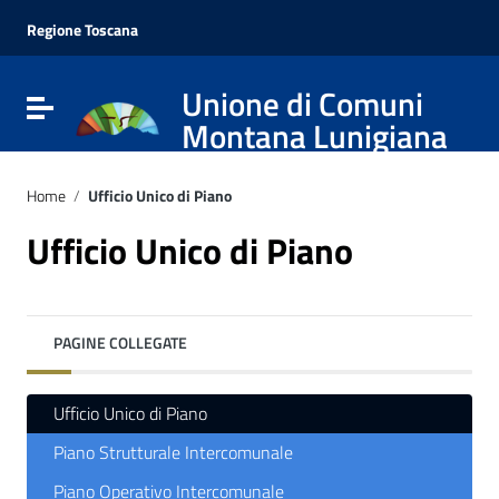
Vai ai contenuti
Vai al menu di navigazione
Regione Toscana
Vai al footer
Unione di Comuni
Attiva / disattiva la navigazione
Montana Lunigiana
Home
/
Ufficio Unico di Piano
Ufficio Unico di Piano
PAGINE COLLEGATE
Ufficio Unico di Piano
Piano Strutturale Intercomunale
Piano Operativo Intercomunale