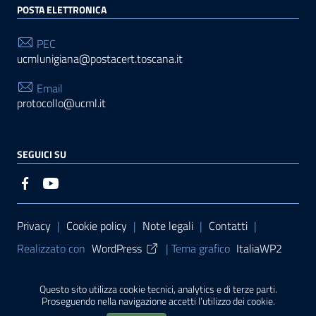
POSTA ELETTRONICA
PEC
ucmlunigiana@postacert.toscana.it
Email
protocollo@ucml.it
SEGUICI SU
Sezione Link Utili
Privacy
|
Cookie policy
|
Note legali
|
Contatti
|
Realizzato con
WordPress
|
Tema grafico
ItaliaWP2
| Basato sul
Prototipo per siti PA di AgID
Questo sito utilizza cookie tecnici, analytics e di terze parti.
Proseguendo nella navigazione accetti l’utilizzo dei cookie.
Sito finanziato con L. 145/2018 della Regione Toscana