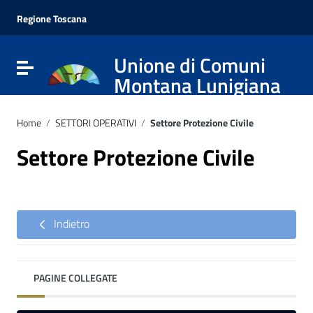
Vai ai contenuti
Vai al menu di navigazione
Regione Toscana
Vai al footer
Unione di Comuni
Attiva / disattiva la navigazione
Montana Lunigiana
Home
/
SETTORI OPERATIVI
/
Settore Protezione Civile
Settore Protezione Civile
Indietro
PAGINE COLLEGATE