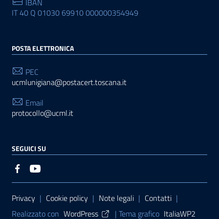
IBAN
IT 40 Q 01030 69910 000000354949
POSTA ELETTRONICA
PEC
ucmlunigiana@postacert.toscana.it
Email
protocollo@ucml.it
SEGUICI SU
Sezione Link Utili
Privacy
|
Cookie policy
|
Note legali
|
Contatti
|
Realizzato con
WordPress
|
Tema grafico
ItaliaWP2