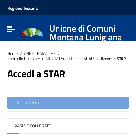
Vai ai contenuti
Vai al menu di navigazione
Regione Toscana
Vai al footer
Unione di Comuni
Attiva / disattiva la navigazione
Montana Lunigiana
Home
/
AREE TEMATICHE
/
Sportello Unico per le Attività Produttive – (SUAP)
/
Accedi a STAR
Accedi a STAR
Indietro
PAGINE COLLEGATE