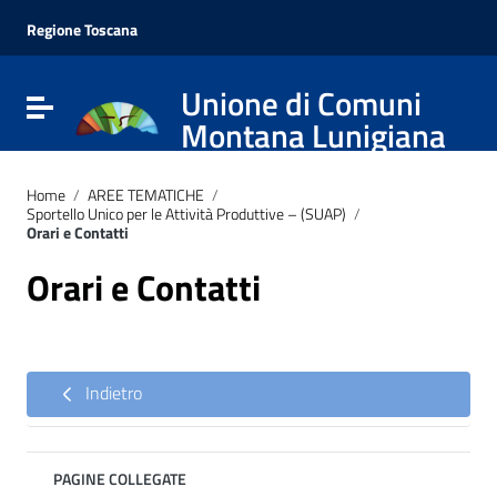
Vai ai contenuti
Vai al menu di navigazione
Regione Toscana
Vai al footer
Unione di Comuni
Attiva / disattiva la navigazione
Montana Lunigiana
Home
/
AREE TEMATICHE
/
Sportello Unico per le Attività Produttive – (SUAP)
/
Orari e Contatti
Orari e Contatti
Indietro
PAGINE COLLEGATE