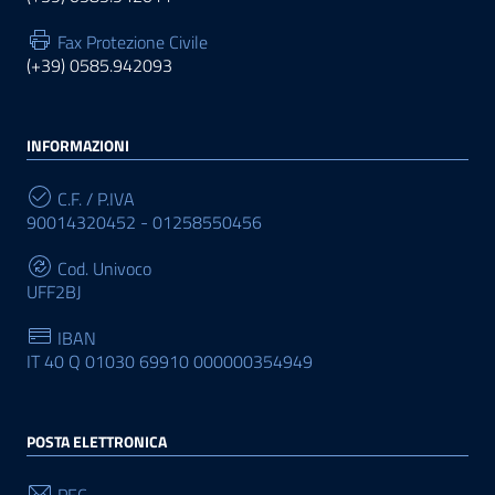
Fax Protezione Civile
(+39) 0585.942093
INFORMAZIONI
C.F. / P.IVA
90014320452 - 01258550456
Cod. Univoco
UFF2BJ
IBAN
IT 40 Q 01030 69910 000000354949
POSTA ELETTRONICA
PEC