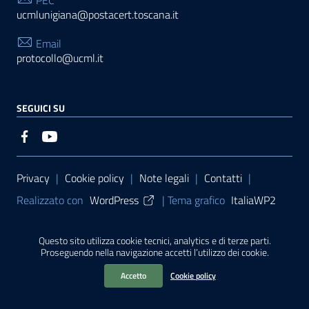
ucmlunigiana@postacert.toscana.it
Email
protocollo@ucml.it
SEGUICI SU
Sezione Link Utili
Privacy
|
Cookie policy
|
Note legali
|
Contatti
|
Realizzato con
WordPress
|
Tema grafico
ItaliaWP2
| Basato sul
Prototipo per siti PA di AgID
Questo sito utilizza cookie tecnici, analytics e di terze parti.
Proseguendo nella navigazione accetti l’utilizzo dei cookie.
Sito finanziato con L. 145/2018 della Regione Toscana
Accetto
Cookie policy