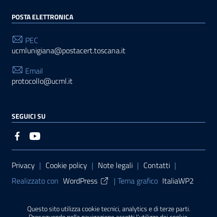
POSTA ELETTRONICA
PEC
ucmlunigiana@postacert.toscana.it
Email
protocollo@ucml.it
SEGUICI SU
Sezione Link Utili
Privacy
|
Cookie policy
|
Note legali
|
Contatti
|
Realizzato con
WordPress
|
Tema grafico
ItaliaWP2
| Basato sul
Prototipo per siti PA di AgID
Questo sito utilizza cookie tecnici, analytics e di terze parti.