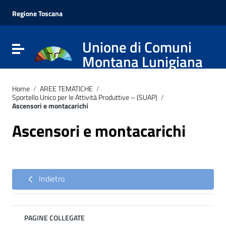
Vai ai contenuti
Vai al menu di navigazione
Regione Toscana
Vai al footer
Unione di Comuni
Attiva / disattiva la navigazione
Montana Lunigiana
Home
/
AREE TEMATICHE
/
Sportello Unico per le Attività Produttive – (SUAP)
/
Ascensori e montacarichi
Ascensori e montacarichi
Indietro
PAGINE COLLEGATE