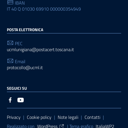
IBAN
IT 40 Q 01030 69910 000000354949
POSTA ELETTRONICA
PEC
ucmlunigiana@postacert.toscana.it
Email
protocollo@ucml.it
SEGUICI SU
Sezione Link Utili
Privacy
|
Cookie policy
|
Note legali
|
Contatti
|
Realizzato con
WordPress
|
Tema grafico
ItaliaWP2