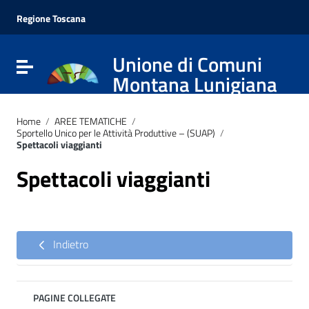
Vai ai contenuti
Vai al menu di navigazione
Regione Toscana
Vai al footer
Unione di Comuni
Attiva / disattiva la navigazione
Montana Lunigiana
Home
/
AREE TEMATICHE
/
Sportello Unico per le Attività Produttive – (SUAP)
/
Spettacoli viaggianti
Spettacoli viaggianti
Indietro
PAGINE COLLEGATE