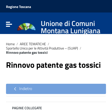
Vai ai contenuti
Vai al menu di navigazione
Regione Toscana
Vai al footer
Unione di Comuni
Attiva / disattiva la navigazione
Montana Lunigiana
Home
/
AREE TEMATICHE
/
Sportello Unico per le Attività Produttive – (SUAP)
/
Rinnovo patente gas tossici
Rinnovo patente gas tossici
Indietro
PAGINE COLLEGATE