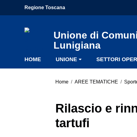
Vai ai contenuti
Regione Toscana
Vai al menu di navigazione
Vai al footer
Unione di Comun
Lunigiana
HOME
UNIONE
SETTORI OPER
Home
/
AREE TEMATICHE
/
Sporte
Rilascio e rin
tartufi