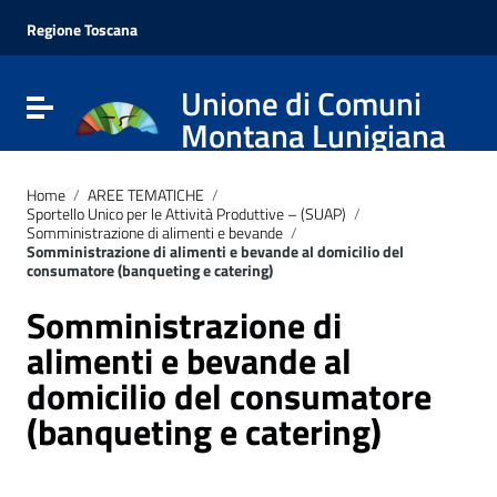
Vai ai contenuti
Vai al menu di navigazione
Regione Toscana
Vai al footer
Unione di Comuni
Attiva / disattiva la navigazione
Montana Lunigiana
Home
/
AREE TEMATICHE
/
Sportello Unico per le Attività Produttive – (SUAP)
/
Somministrazione di alimenti e bevande
/
Somministrazione di alimenti e bevande al domicilio del
consumatore (banqueting e catering)
Somministrazione di
alimenti e bevande al
domicilio del consumatore
(banqueting e catering)