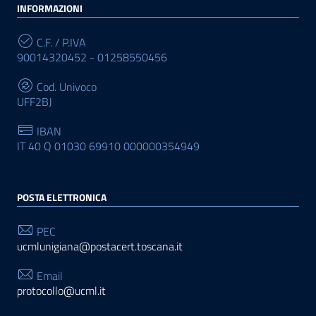
INFORMAZIONI
C.F. / P.IVA
90014320452 - 01258550456
Cod. Univoco
UFF2BJ
IBAN
IT 40 Q 01030 69910 000000354949
POSTA ELETTRONICA
PEC
ucmlunigiana@postacert.toscana.it
Email
protocollo@ucml.it