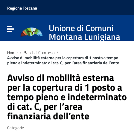
Vai ai contenuti
Vai al menu di navigazione
Regione Toscana
Vai al footer
Unione di Comuni
Attiva / disattiva la navigazione
Montana Lunigiana
Home
/
Bandi di Concorso
/
Avviso di mobilità esterna per la copertura di 1 posto a tempo
pieno e indeterminato di cat. C, per l’area finanziaria dell’ente
Avviso di mobilità esterna
per la copertura di 1 posto a
tempo pieno e indeterminato
di cat. C, per l’area
finanziaria dell’ente
Categorie