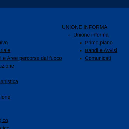
UNIONE INFORMA
Unione informa
hivo
Primo piano
riale
Bandi e Avvisi
i e Aree percorse dal fuoco
Comunicati
uzione
anistica
zione
gico
tico