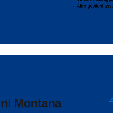
Altre gestioni ass
S