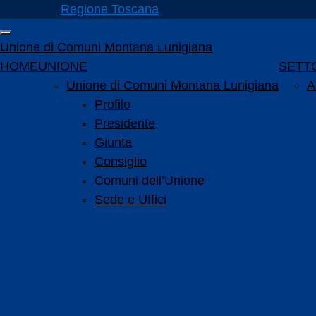
Vai ai contenuti
Regione Toscana
Vai al menu di navigazione
Attiva / disattiva la navigazione
Vai al footer
Unione di Comuni Montana Lunigiana
Menu principale
HOME
UNIONE
SETTO
Unione di Comuni Montana Lunigiana
A
Profilo
Presidente
Giunta
Consiglio
Comuni dell’Unione
Sede e Uffici