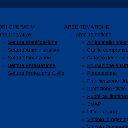
RI OPERATIVI
AREE TEMATICHE
ree Operative
Aree Tematiche
Settore Pianificazione
Antincendio bosc
Settore Amministrativo
Canile comprenso
Settore Finanziario
Catasto dei bosch
Settore Forestazione
Educazione e Istr
Settore Protezione Civile
Forestazione
Pianificazione Urb
Protezione Civile
Pubblica Illumina
SUAP
Ufficio espropri
Vincolo idrogeolo
Vincolo Paesaggis