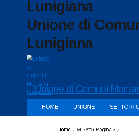
Unione di Comu
Lunigiana
Unione di Comuni Monta
HOME
UNIONE
SETTORI 
Home
/
M.Sisti
( Pagina 2 )