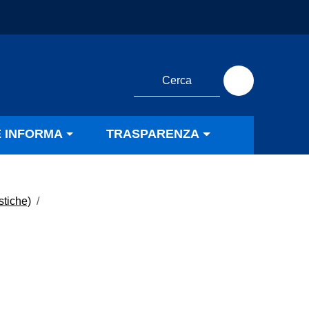
E INFORMA
TRASPARENZA
stiche)
/