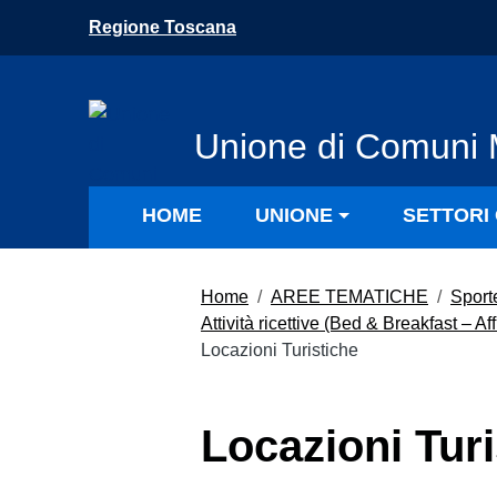
Vai ai contenuti
Regione Toscana
Vai al menu di navigazione
Vai al footer
Unione di Comuni 
HOME
UNIONE
SETTORI 
Home
/
AREE TEMATICHE
/
Sporte
Attività ricettive (Bed & Breakfast – 
Locazioni Turistiche
Locazioni Turi