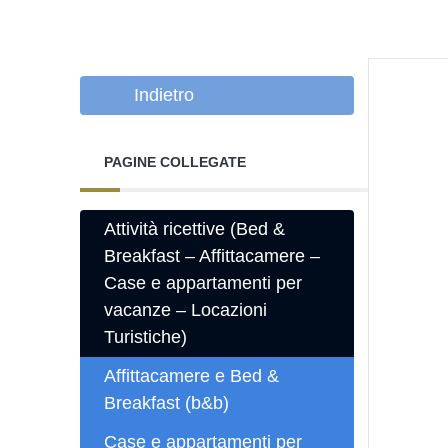
Indietro
PAGINE COLLEGATE
Attività ricettive (Bed &
Breakfast – Affittacamere –
Case e appartamenti per
vacanze – Locazioni
Turistiche)
Affittacamere e Bed &
Breakfast (b&b)
Case e appartamenti per