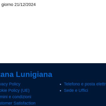
l giorno 21/12/2024
Pagina precedente
Pagina successiva
ana Lunigiana
vacy Policy
Telefono e posta elett
kie Policy (UE)
Sede e Uffici
mini e condizioni
tomer Satisfaction