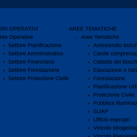
RI OPERATIVI
AREE TEMATICHE
ree Operative
Aree Tematiche
Settore Pianificazione
Antincendio bosc
Settore Amministrativo
Canile comprenso
Settore Finanziario
Catasto dei bosch
Settore Forestazione
Educazione e Istr
Settore Protezione Civile
Forestazione
Pianificazione Urb
Protezione Civile
Pubblica Illumina
SUAP
Ufficio espropri
Vincolo idrogeolo
Vincolo Paesaggis