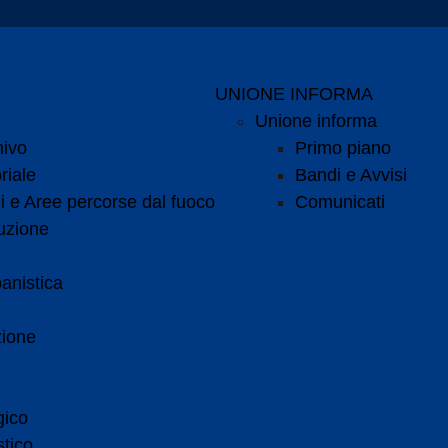
UNIONE INFORMA
Unione informa
hivo
Primo piano
riale
Bandi e Avvisi
i e Aree percorse dal fuoco
Comunicati
uzione
anistica
zione
gico
tico