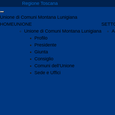
Vai ai contenuti
Regione Toscana
Vai al menu di navigazione
Attiva / disattiva la navigazione
Vai al footer
Unione di Comuni Montana Lunigiana
Menu principale
HOME
UNIONE
SETTO
Unione di Comuni Montana Lunigiana
A
Profilo
Presidente
Giunta
Consiglio
Comuni dell’Unione
Sede e Uffici