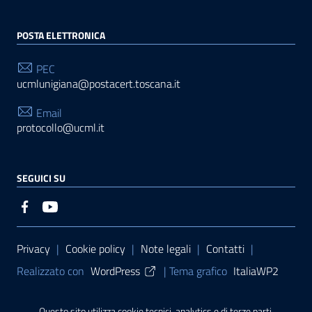
POSTA ELETTRONICA
PEC
ucmlunigiana@postacert.toscana.it
Email
protocollo@ucml.it
SEGUICI SU
Sezione Link Utili
Privacy
|
Cookie policy
|
Note legali
|
Contatti
|
Realizzato con
WordPress
|
Tema grafico
ItaliaWP2
| Basato sul
Prototipo per siti PA di AgID
Questo sito utilizza cookie tecnici, analytics e di terze parti.