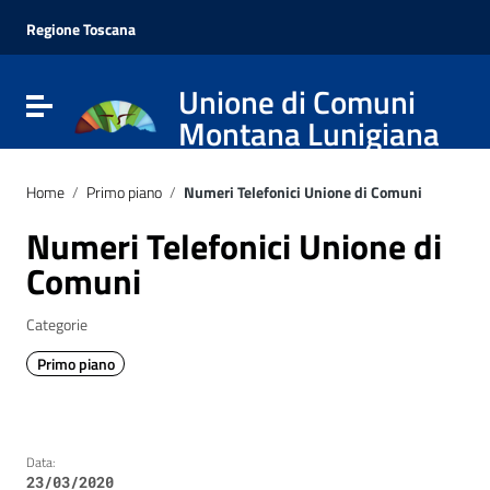
Vai ai contenuti
Vai al menu di navigazione
Regione Toscana
Vai al footer
Unione di Comuni
Attiva / disattiva la navigazione
Montana Lunigiana
Home
/
Primo piano
/
Numeri Telefonici Unione di Comuni
Numeri Telefonici Unione di
Comuni
Categorie
Primo piano
Data:
23/03/2020