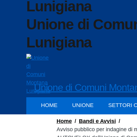
Unione di Comu
Lunigiana
Unione di Comuni Monta
HOME
UNIONE
SETTORI 
Home
/
Bandi e Avvisi
/
Avviso pubblico per indagine di 