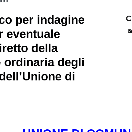
uni
co per indagine
C
r eventuale
B
retto della
ordinaria degli
ll’Unione di