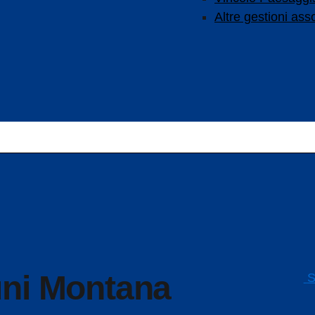
Altre gestioni ass
S