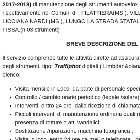
2017-2018)
di manutenzione degli strumenti autovelox di 
rispettivamente nei Comuni di : FILATTIERA(MS ), 
LICCIANA NARDI (MS ), LUNGO LA STRADA STATAL
FISSA.(n 03 strumenti)
BREVE DESCRIZIONE DEL 
Il servizio comprende tutte le attività dirette ad assicu
degli strumenti, tipo:
Traffiphot
digitali ( Limbdan&pian
elenco:
Visita mensile in Loco da parte di personale speci
Controllo / cambio orario periodico (legale /solare)
Interventi, entro 24 ore dalla ricezione di chiamata 
Piccoli interventi di manutenzione ordinaria quali ri
presenza di rotture o atti vandalici;
Sostituzione /riparazione macchina fotografica ,
Visita in loco, entro 24 ore da mail o telefonata ,