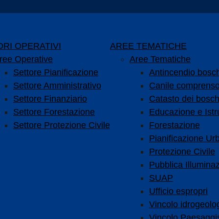
RI OPERATIVI
AREE TEMATICHE
ree Operative
Aree Tematiche
Settore Pianificazione
Antincendio bosc
Settore Amministrativo
Canile comprenso
Settore Finanziario
Catasto dei bosch
Settore Forestazione
Educazione e Istr
Settore Protezione Civile
Forestazione
Pianificazione Urb
Protezione Civile
Pubblica Illumina
SUAP
Ufficio espropri
Vincolo idrogeolo
Vincolo Paesaggis