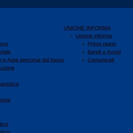
UNIONE INFORMA
Unione informa
hivo
Primo piano
riale
Bandi e Avvisi
i e Aree percorse dal fuoco
Comunicati
uzione
anistica
zione
gico
tico