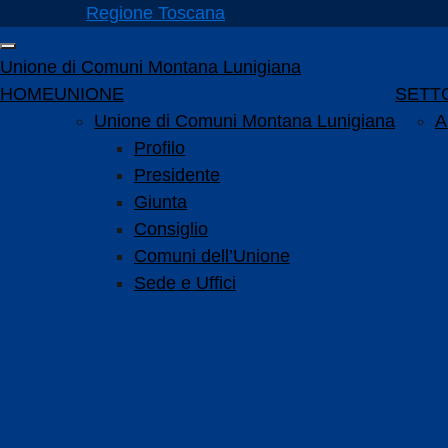
Vai ai contenuti
Regione Toscana
Vai al menu di navigazione
Attiva / disattiva la navigazione
Vai al footer
Unione di Comuni Montana Lunigiana
Menu principale
HOME
UNIONE
SETTO
Unione di Comuni Montana Lunigiana
A
Profilo
Presidente
Giunta
Consiglio
Comuni dell’Unione
Sede e Uffici