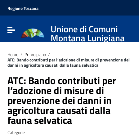
Vai ai contenuti
Vai al menu di navigazione
Regione Toscana
Vai al footer
Unione di Comuni
Attiva / disattiva la navigazione
Montana Lunigiana
Home
/
Primo piano
/
ATC: Bando contributi per l’adozione di misure di prevenzione dei
danni in agricoltura causati dalla fauna selvatica
ATC: Bando contributi per
l’adozione di misure di
prevenzione dei danni in
agricoltura causati dalla
fauna selvatica
Categorie