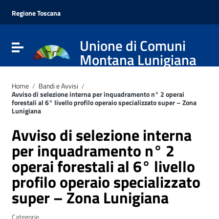
Vai ai contenuti
Vai al menu di navigazione
Regione Toscana
Vai al footer
Unione di Comuni
Attiva / disattiva la navigazione
Montana Lunigiana
Home
/
Bandi e Avvisi
/
Avviso di selezione interna per inquadramento n° 2 operai
forestali al 6° livello profilo operaio specializzato super – Zona
Lunigiana
Avviso di selezione interna
per inquadramento n° 2
operai forestali al 6° livello
profilo operaio specializzato
super – Zona Lunigiana
Categorie