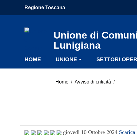
Vai ai contenuti
Regione Toscana
Vai al menu di navigazione
Vai al footer
Unione di Comun
Lunigiana
HOME
UNIONE
SETTORI OPER
Home
/
Avviso di criticità
/
giovedì 10 Ottobre 2024
Scarica 