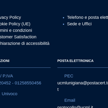
vacy Policy
Telefono e posta elet
okie Policy (UE)
Sede e Uffici
mini e condizioni
stomer Satisfaction
hiarazione di accessibilità
ZIONI
POSTA ELETTRONICA
/ P.IVA
PEC
20452 - 01258550456
ucmlunigiana@postacert.t
t
 Univoco
Email
J
protocollo@ucml.it