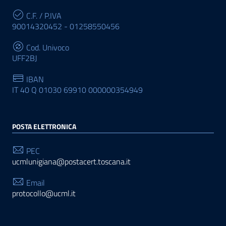
C.F. / P.IVA
90014320452 - 01258550456
Cod. Univoco
UFF2BJ
IBAN
IT 40 Q 01030 69910 000000354949
POSTA ELETTRONICA
PEC
ucmlunigiana@postacert.toscana.it
Email
protocollo@ucml.it