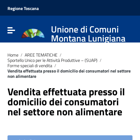
Vai ai contenuti
Vai al menu di navigazione
Regione Toscana
Vai al footer
Unione di Comuni
Attiva / disattiva la navigazione
Montana Lunigiana
Home
/
AREE TEMATICHE
/
Sportello Unico per le Attività Produttive – (SUAP)
/
Forme speciali di vendita
/
Vendita effettuata presso il domicilio dei consumatori nel settore
non alimentare
Vendita effettuata presso il
domicilio dei consumatori
nel settore non alimentare