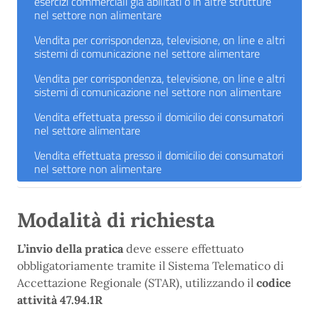
esercizi commerciali già abilitati o in altre strutture
nel settore non alimentare
Vendita per corrispondenza, televisione, on line e altri
sistemi di comunicazione nel settore alimentare
Vendita per corrispondenza, televisione, on line e altri
sistemi di comunicazione nel settore non alimentare
Vendita effettuata presso il domicilio dei consumatori
nel settore alimentare
Vendita effettuata presso il domicilio dei consumatori
nel settore non alimentare
Modalità di richiesta
L’invio della pratica
deve essere effettuato
obbligatoriamente tramite il Sistema Telematico di
Accettazione Regionale (STAR), utilizzando il
codice
attività 47.94.1R