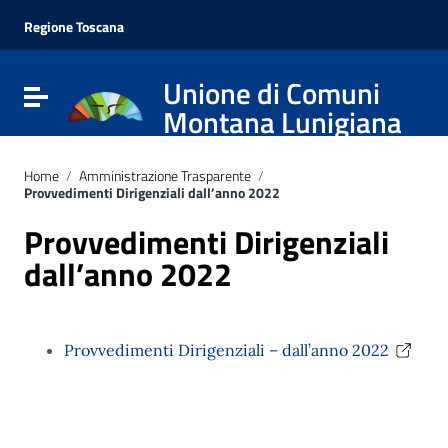
Vai ai contenuti
Vai al menu di navigazione
Regione Toscana
Vai al footer
Unione di Comuni
Attiva / disattiva la navigazione
Montana Lunigiana
Home
/
Amministrazione Trasparente
/
Provvedimenti Dirigenziali dall’anno 2022
Provvedimenti Dirigenziali
dall’anno 2022
Provvedimenti Dirigenziali – dall’anno 2022