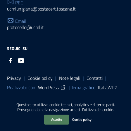
PEC
ucmlunigiana@postacert.toscana.it
Email
protocollo@ucml.it
SEGUICI SU
Sezione Link Utili
Privacy
|
Cookie policy
|
Note legali
|
Contatti
|
Realizzato con
WordPress
|
Tema grafico
ItaliaWP2
| Basato sul
Prototipo per siti PA di AgID
Questo sito utilizza cookie tecnici, analytics e di terze parti.
Proseguendo nella navigazione accetti l’utilizzo dei cookie.
Sito finanziato con L. 145/2018 della Regione Toscana
Accetto
Cookie policy