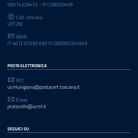
90014320452 - 01258550456
Cod. Univoco
UFF2BJ
IBAN
IT 40 Q 01030 69910 000000354949
POSTA ELETTRONICA
PEC
ucmlunigiana@postacert.toscana.it
Email
protocollo@ucml.it
SEGUICI SU