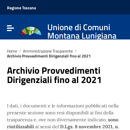
Vai ai contenuti
Vai al menu di navigazione
Regione Toscana
Vai al footer
Unione di Comuni
Attiva / disattiva la navigazione
Montana Lunigiana
Home
/
Amministrazione Trasparente
/
Archivio Provvedimenti Dirigenziali fino al 2021
Archivio Provvedimenti
Dirigenziali fino al 2021
I dati, i documenti e le informazioni pubblicati nella
presente sezione sono resi disponibili ai fini della
trasparenza e, ove non diversamente indicato,
sono
riutilizzabili
ai sensi del
D.Lgs. 8 novembre 2021, n.