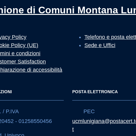
nione di Comuni Montana Lu
vacy Policy
Telefono e posta elet
okie Policy (UE)
Sede e Uffici
mini e condizioni
stomer Satisfaction
hiarazione di accessibilità
ZIONI
POSTA ELETTRONICA
 / P.IVA
PEC
20452 - 01258550456
ucmlunigiana@postacert.t
t
. Univoco