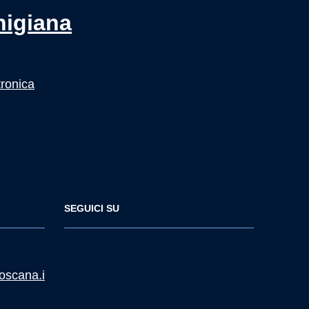
nigiana
tronica
SEGUICI SU
oscana.i