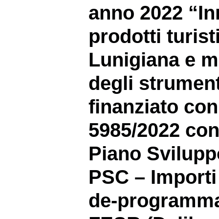
anno 2022 “In
prodotti turist
Lunigiana e m
degli strument
finanziato co
5985/2022 con
Piano Svilupp
PSC – Importi 
de-programma