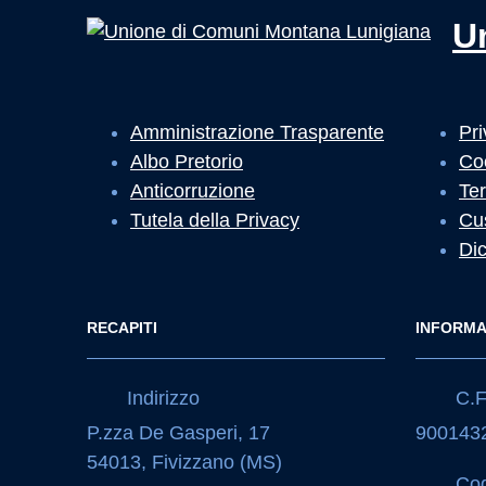
U
Amministrazione Trasparente
Pri
Albo Pretorio
Co
Anticorruzione
Ter
Tutela della Privacy
Cu
Dic
RECAPITI
INFORMA
Indirizzo
C.F.
P.zza De Gasperi, 17
900143
54013, Fivizzano (MS)
Cod