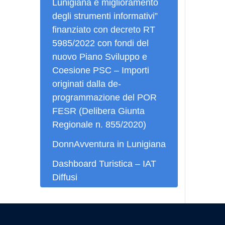
Lunigiana e miglioramento
degli strumenti informativi”
finanziato con decreto RT
5985/2022 con fondi del
nuovo Piano Sviluppo e
Coesione PSC – Importi
originati dalla de-
programmazione del POR
FESR (Delibera Giunta
Regionale n. 855/2020)
DonnAvventura in Lunigiana
Dashboard Turistica – IAT
Diffusi