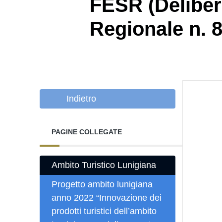
FESR (Deliber
Regionale n. 
Indietro
PAGINE COLLEGATE
Ambito Turistico Lunigiana
Progetto ambito lunigiana
anno 2022 “Innovazione dei
prodotti turistici dell’ambito