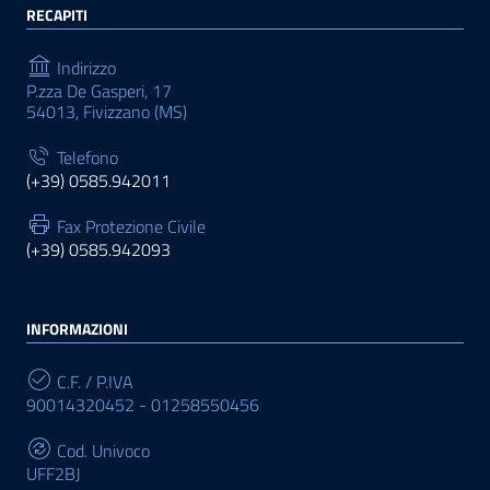
RECAPITI
Indirizzo
P.zza De Gasperi, 17
54013, Fivizzano (MS)
Telefono
(+39) 0585.942011
Fax Protezione Civile
(+39) 0585.942093
INFORMAZIONI
C.F. / P.IVA
90014320452 - 01258550456
Cod. Univoco
UFF2BJ