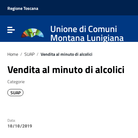
Vai ai contenuti
Vai al menu di navigazione
Regione Toscana
Vai al footer
Unione di Comuni
Attiva / disattiva la navigazione
Montana Lunigiana
Home
/
SUAP
/
Vendita al minuto di alcolici
Vendita al minuto di alcolici
Categorie
SUAP
Data:
10/10/2019