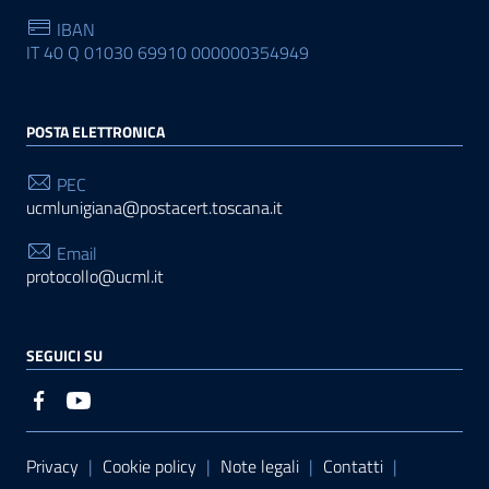
IBAN
IT 40 Q 01030 69910 000000354949
POSTA ELETTRONICA
PEC
ucmlunigiana@postacert.toscana.it
Email
protocollo@ucml.it
SEGUICI SU
Sezione Link Utili
Privacy
|
Cookie policy
|
Note legali
|
Contatti
|