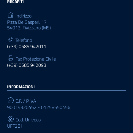
RECAPITI
Indirizzo
P.zza De Gasperi, 17
54013, Fivizzano (MS)
Telefono
(+39) 0585.942011
Fax Protezione Civile
(+39) 0585.942093
INFORMAZIONI
C.F. / P.IVA
90014320452 - 01258550456
Cod. Univoco
UFF2BJ