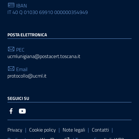
IBAN
IT 40 Q 01030 69910 000000354949
POSTA ELETTRONICA
PEC
ucmlunigiana@postacert.toscana.it
Email
protocollo@ucml.it
SEGUICI SU
Sezione Link Utili
Privacy
|
Cookie policy
|
Note legali
|
Contatti
|