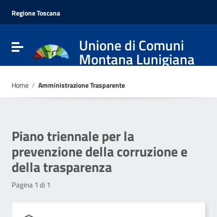
Vai ai contenuti
Vai al menu di navigazione
Regione Toscana
Vai al footer
Unione di Comuni
Attiva / disattiva la navigazione
Montana Lunigiana
Home
/
Amministrazione Trasparente
Piano triennale per la
prevenzione della corruzione e
della trasparenza
Pagina 1 di 1