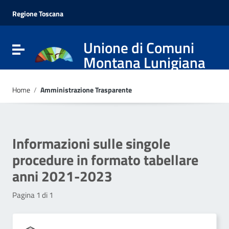
Vai ai contenuti
Vai al menu di navigazione
Regione Toscana
Vai al footer
Unione di Comuni
Attiva / disattiva la navigazione
Montana Lunigiana
Home
/
Amministrazione Trasparente
Informazioni sulle singole
procedure in formato tabellare
anni 2021-2023
Pagina 1 di 1