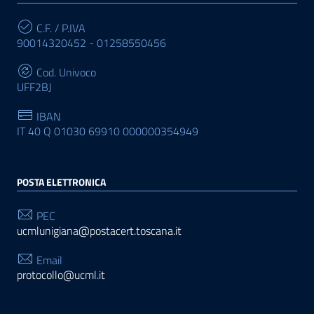
C.F. / P.IVA
90014320452 - 01258550456
Cod. Univoco
UFF2BJ
IBAN
IT 40 Q 01030 69910 000000354949
POSTA ELETTRONICA
PEC
ucmlunigiana@postacert.toscana.it
Email
protocollo@ucml.it