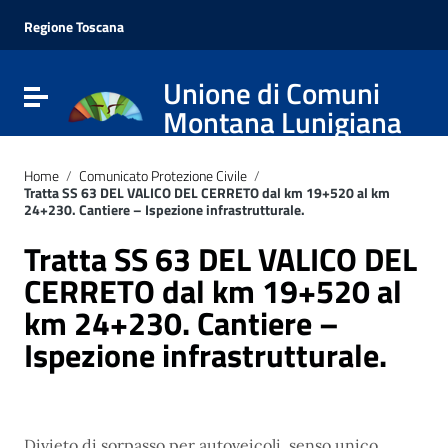
Vai ai contenuti
Vai al menu di navigazione
Regione Toscana
Vai al footer
Unione di Comuni
Attiva / disattiva la navigazione
Montana Lunigiana
Home
/
Comunicato Protezione Civile
/
Tratta SS 63 DEL VALICO DEL CERRETO dal km 19+520 al km
24+230. Cantiere – Ispezione infrastrutturale.
Tratta SS 63 DEL VALICO DEL
CERRETO dal km 19+520 al
km 24+230. Cantiere –
Ispezione infrastrutturale.
Divieto di sorpasso per autoveicoli, senso unico