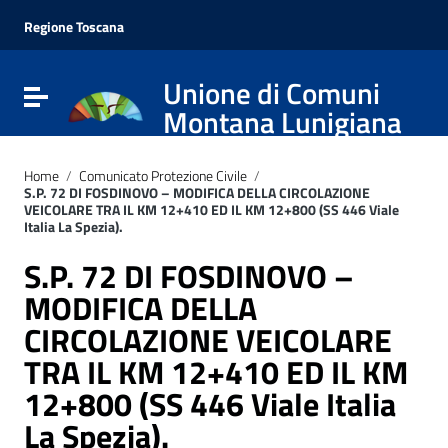
Vai ai contenuti
Vai al menu di navigazione
Regione Toscana
Vai al footer
Unione di Comuni
Attiva / disattiva la navigazione
Montana Lunigiana
Home
/
Comunicato Protezione Civile
/
S.P. 72 DI FOSDINOVO – MODIFICA DELLA CIRCOLAZIONE
VEICOLARE TRA IL KM 12+410 ED IL KM 12+800 (SS 446 Viale
Italia La Spezia).
S.P. 72 DI FOSDINOVO –
MODIFICA DELLA
CIRCOLAZIONE VEICOLARE
TRA IL KM 12+410 ED IL KM
12+800 (SS 446 Viale Italia
La Spezia).