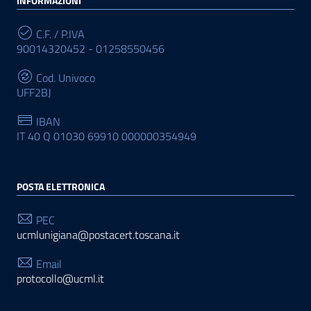
INFORMAZIONI
C.F. / P.IVA
90014320452 - 01258550456
Cod. Univoco
UFF2BJ
IBAN
IT 40 Q 01030 69910 000000354949
POSTA ELETTRONICA
PEC
ucmlunigiana@postacert.toscana.it
Email
protocollo@ucml.it