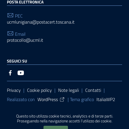
POSTA ELETTRONICA
PEC
ucmlunigiana@postacert.toscana.it
Email
protocollo@ucml.it
SEGUICI SU
Sezione Link Utili
Privacy
|
Cookie policy
|
Note legali
|
Contatti
|
Realizzato con
WordPress
|
Tema grafico
ItaliaWP2
| Basato sul
Prototipo per siti PA di AgID
Questo sito utilizza cookie tecnici, analytics e di terze parti.
Proseguendo nella navigazione accetti l’utilizzo dei cookie.
Sito finanziato con L. 145/2018 della Regione Toscana