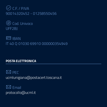
C.F. / P.IVA
90014320452 - 01258550456
Cod. Univoco
UFF2BJ
IBAN
IT 40 Q 01030 69910 000000354949
POSTA ELETTRONICA
PEC
ucmlunigiana@postacert.toscana.it
Email
protocollo@ucml.it