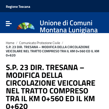
Vai ai contenuti
Vai al menu di navigazione
Regione Toscana
Vai al footer
Unione di Comuni
Attiva / disattiva la navigazione
Montana Lunigiana
Home
/
Comunicato Protezione Civile
/
S.P. 23 DIR. TRESANA – MODIFICA DELLA CIRCOLAZIONE
VEICOLARE NEL TRATTO COMPRESO TRA IL KM 0+560 ED IL KM
0+620
S.P. 23 DIR. TRESANA –
MODIFICA DELLA
CIRCOLAZIONE VEICOLARE
NEL TRATTO COMPRESO
TRA IL KM 0+560 ED IL KM
0+620