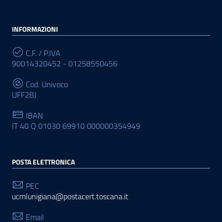
INFORMAZIONI
C.F. / P.IVA
90014320452 - 01258550456
Cod. Univoco
UFF2BJ
IBAN
IT 40 Q 01030 69910 000000354949
POSTA ELETTRONICA
PEC
ucmlunigiana@postacert.toscana.it
Email