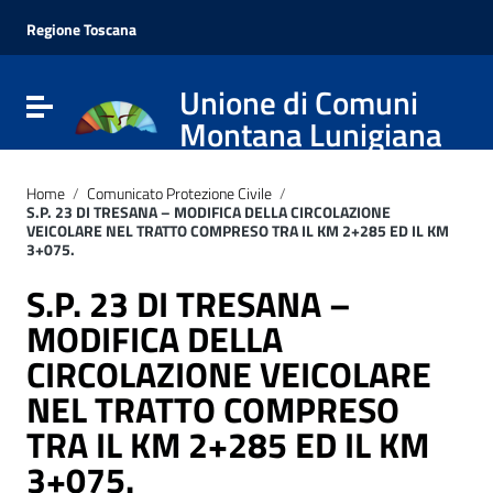
Vai ai contenuti
Vai al menu di navigazione
Regione Toscana
Vai al footer
Unione di Comuni
Attiva / disattiva la navigazione
Montana Lunigiana
Home
/
Comunicato Protezione Civile
/
S.P. 23 DI TRESANA – MODIFICA DELLA CIRCOLAZIONE
VEICOLARE NEL TRATTO COMPRESO TRA IL KM 2+285 ED IL KM
3+075.
S.P. 23 DI TRESANA –
MODIFICA DELLA
CIRCOLAZIONE VEICOLARE
NEL TRATTO COMPRESO
TRA IL KM 2+285 ED IL KM
3+075.