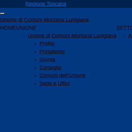
Vai ai contenuti
Regione Toscana
Vai al menu di navigazione
Attiva / disattiva la navigazione
Vai al footer
Unione di Comuni Montana Lunigiana
Menu principale
HOME
UNIONE
SETTO
Unione di Comuni Montana Lunigiana
A
Profilo
Presidente
Giunta
Consiglio
Comuni dell’Unione
Sede e Uffici