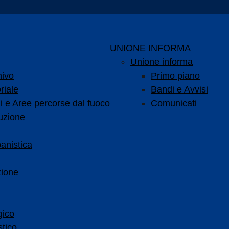
UNIONE INFORMA
Unione informa
hivo
Primo piano
riale
Bandi e Avvisi
i e Aree percorse dal fuoco
Comunicati
uzione
anistica
zione
gico
tico