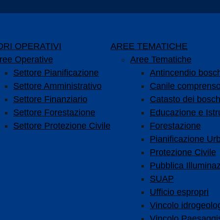
RI OPERATIVI
AREE TEMATICHE
ree Operative
Aree Tematiche
Settore Pianificazione
Antincendio bosc
Settore Amministrativo
Canile comprenso
Settore Finanziario
Catasto dei bosch
Settore Forestazione
Educazione e Istr
Settore Protezione Civile
Forestazione
Pianificazione Urb
Protezione Civile
Pubblica Illumina
SUAP
Ufficio espropri
Vincolo idrogeolo
Vincolo Paesaggis