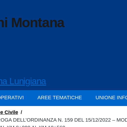
ni Montana
na Lunigiana
OPERATIVI
AREE TEMATICHE
UNIONE IN
e Civile
/
ROGA DELL’ORDINANZA N. 159 DEL 15/12/2022 – MO