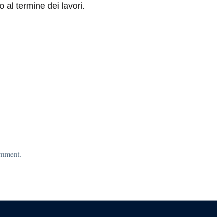
 al termine dei lavori.
omment.
Pagina precedente
Pagina successiva