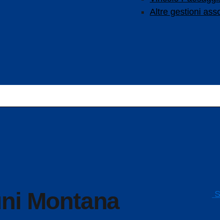
Altre gestioni ass
S