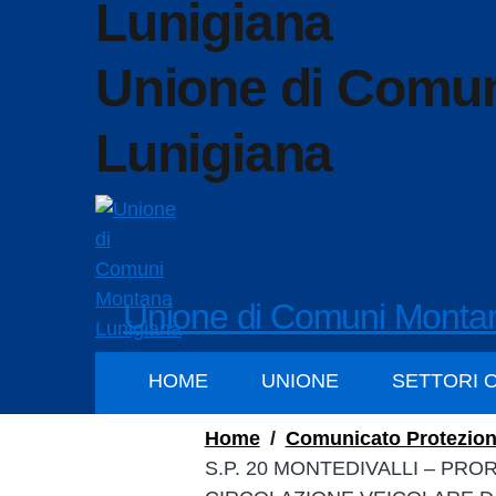
Unione di Comu
Lunigiana
Unione di Comuni Monta
HOME
UNIONE
SETTORI 
Home
/
Comunicato Protezion
S.P. 20 MONTEDIVALLI – PRO