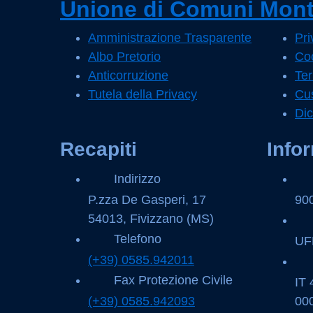
Unione di Comuni Mont
Amministrazione Trasparente
Pri
Albo Pretorio
Coo
Anticorruzione
Ter
Tutela della Privacy
Cus
Dic
Recapiti
Info
Indirizzo
P.zza De Gasperi, 17
90
54013, Fivizzano (MS)
Telefono
UF
(+39) 0585.942011
Fax Protezione Civile
IT
(+39) 0585.942093
00