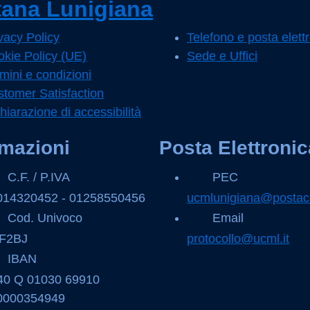
ana Lunigiana
vacy Policy
Telefono e posta elett
kie Policy (UE)
Sede e Uffici
mini e condizioni
tomer Satisfaction
hiarazione di accessibilità
rmazioni
Posta Elettronic
C.F. / P.IVA
PEC
014320452 - 01258550456
ucmlunigiana@postace
Cod. Univoco
Email
F2BJ
protocollo@ucml.it
IBAN
 40 Q 01030 69910
0000354949