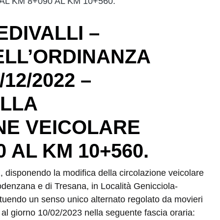
L KM 8+090 AL KM 10+560.
EDIVALLI –
LL’ORDINANZA
/12/2022 –
ELLA
NE VEICOLARE
 AL KM 10+560.
 disponendo la modifica della circolazione veicolare
odenzana e di Tresana, in Località Genicciola-
tuendo un senso unico alternato regolato da movieri
al giorno 10/02/2023 nella seguente fascia oraria: