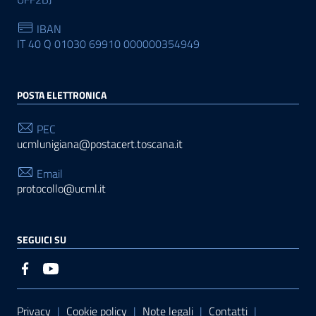
IBAN
IT 40 Q 01030 69910 000000354949
POSTA ELETTRONICA
PEC
ucmlunigiana@postacert.toscana.it
Email
protocollo@ucml.it
SEGUICI SU
Sezione Link Utili
Privacy
|
Cookie policy
|
Note legali
|
Contatti
|