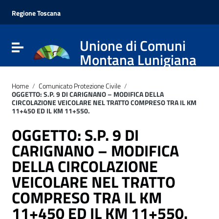
Vai ai contenuti
Vai al menu di navigazione
Regione Toscana
Vai al footer
Unione di Comuni
Attiva / disattiva la navigazione
Montana Lunigiana
Home
/
Comunicato Protezione Civile
/
OGGETTO: S.P. 9 DI CARIGNANO – MODIFICA DELLA
CIRCOLAZIONE VEICOLARE NEL TRATTO COMPRESO TRA IL KM
11+450 ED IL KM 11+550.
OGGETTO: S.P. 9 DI
CARIGNANO – MODIFICA
DELLA CIRCOLAZIONE
VEICOLARE NEL TRATTO
COMPRESO TRA IL KM
11+450 ED IL KM 11+550.