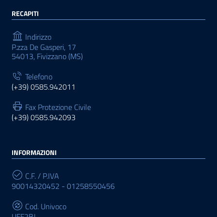
RECAPITI
Indirizzo
P.zza De Gasperi, 17
54013, Fivizzano (MS)
Telefono
(+39) 0585.942011
Fax Protezione Civile
(+39) 0585.942093
INFORMAZIONI
C.F. / P.IVA
90014320452 - 01258550456
Cod. Univoco
UFF2BJ