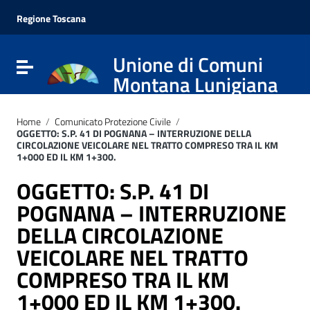
Vai ai contenuti
Vai al menu di navigazione
Regione Toscana
Vai al footer
Unione di Comuni
Attiva / disattiva la navigazione
Montana Lunigiana
Home
/
Comunicato Protezione Civile
/
OGGETTO: S.P. 41 DI POGNANA – INTERRUZIONE DELLA
CIRCOLAZIONE VEICOLARE NEL TRATTO COMPRESO TRA IL KM
1+000 ED IL KM 1+300.
OGGETTO: S.P. 41 DI
POGNANA – INTERRUZIONE
DELLA CIRCOLAZIONE
VEICOLARE NEL TRATTO
COMPRESO TRA IL KM
1+000 ED IL KM 1+300.