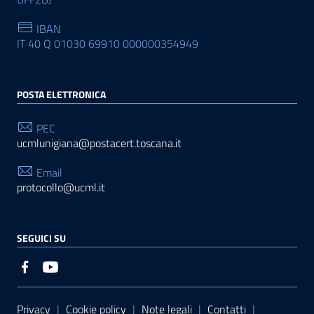
IBAN
IT 40 Q 01030 69910 000000354949
POSTA ELETTRONICA
PEC
ucmlunigiana@postacert.toscana.it
Email
protocollo@ucml.it
SEGUICI SU
Sezione Link Utili
Privacy
|
Cookie policy
|
Note legali
|
Contatti
|