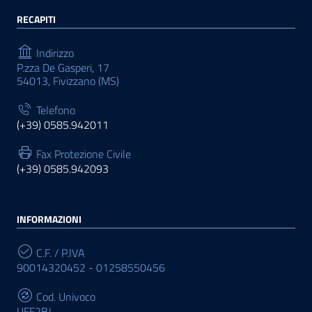
RECAPITI
Indirizzo
P.zza De Gasperi, 17
54013, Fivizzano (MS)
Telefono
(+39) 0585.942011
Fax Protezione Civile
(+39) 0585.942093
INFORMAZIONI
C.F. / P.IVA
90014320452 - 01258550456
Cod. Univoco
UFF2BJ