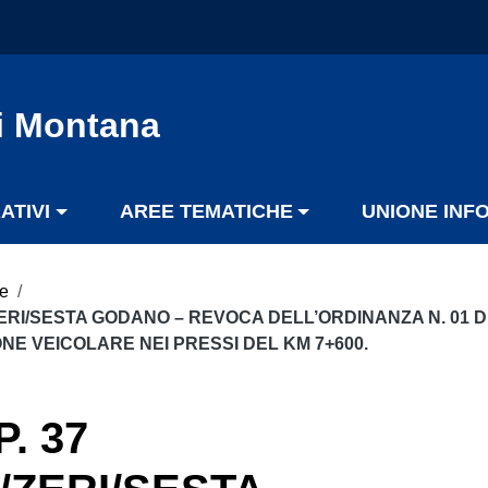
i Montana
ATIVI
AREE TEMATICHE
UNIONE INF
le
/
ERI/SESTA GODANO – REVOCA DELL’ORDINANZA N. 01 DE
E VEICOLARE NEI PRESSI DEL KM 7+600.
. 37