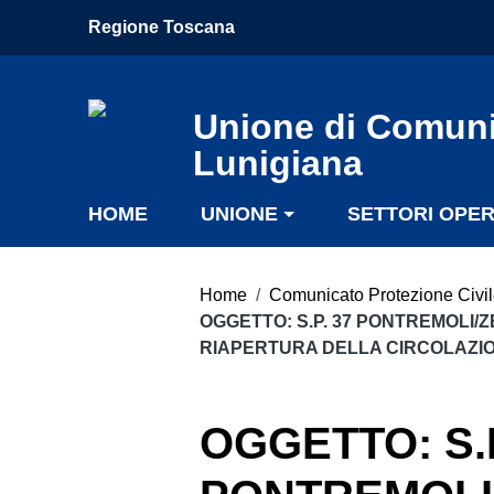
Vai ai contenuti
Regione Toscana
Vai al menu di navigazione
Vai al footer
Unione di Comun
Lunigiana
HOME
UNIONE
SETTORI OPER
Home
/
Comunicato Protezione Civi
OGGETTO: S.P. 37 PONTREMOLI/Z
RIAPERTURA DELLA CIRCOLAZION
OGGETTO: S.P