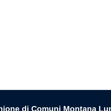
Pagina precedente
Pagina successiva
nione di Comuni Montana Lu