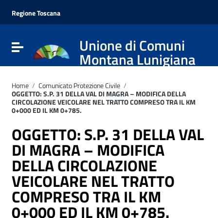
Vai ai contenuti
Vai al menu di navigazione
Regione Toscana
Vai al footer
Unione di Comuni
Attiva / disattiva la navigazione
Montana Lunigiana
Home
/
Comunicato Protezione Civile
/
OGGETTO: S.P. 31 DELLA VAL DI MAGRA – MODIFICA DELLA
CIRCOLAZIONE VEICOLARE NEL TRATTO COMPRESO TRA IL KM
0+000 ED IL KM 0+785.
OGGETTO: S.P. 31 DELLA VAL
DI MAGRA – MODIFICA
DELLA CIRCOLAZIONE
VEICOLARE NEL TRATTO
COMPRESO TRA IL KM
0+000 ED IL KM 0+785.