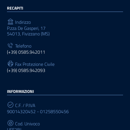
RECAPITI
Indirizzo
P.zza De Gasperi, 17
54013, Fivizzano (MS)
Telefono
(+39) 0585.942011
Fax Protezione Civile
(+39) 0585.942093
INFORMAZIONI
C.F. / P.IVA
90014320452 - 01258550456
Cod. Univoco
UFF2BJ