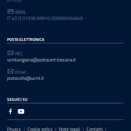
IBAN
IT 40 Q 01030 69910 000000354949
POSTA ELETTRONICA
PEC
ucmlunigiana@postacert.toscana.it
Email
protocollo@ucml.it
SEGUICI SU
Sezione Link Utili
Privacy
|
Cookie policy
|
Note legali
|
Contatti
|