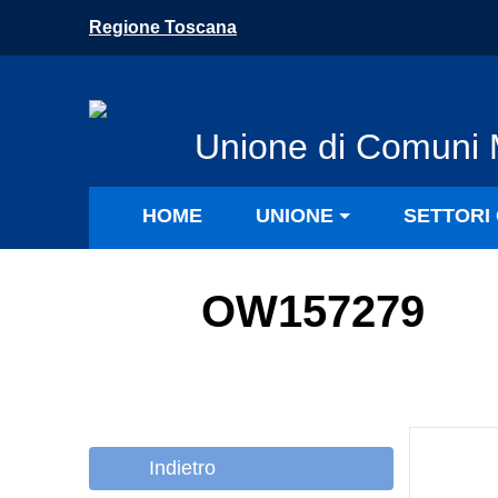
Vai ai contenuti
Regione Toscana
Vai al menu di navigazione
Vai al footer
Unione di Comuni 
HOME
UNIONE
SETTORI 
OW157279
Indietro