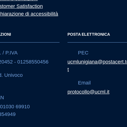
stomer Satisfaction
hiarazione di accessibilità
ZIONI
POSTA ELETTRONICA
 / P.IVA
PEC
20452 - 01258550456
ucmlunigiana@postacert.t
t
. Univoco
Email
J
protocollo@ucml.it
AN
 01030 69910
354949