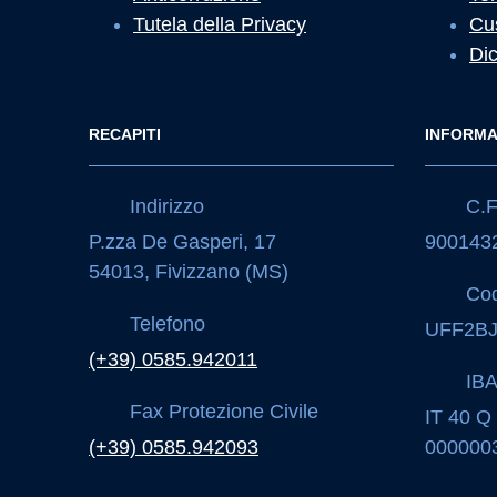
Tutela della Privacy
Cu
Dic
RECAPITI
INFORMA
Indirizzo
C.F.
P.zza De Gasperi, 17
900143
54013, Fivizzano (MS)
Cod
Telefono
UFF2B
(+39) 0585.942011
IB
Fax Protezione Civile
IT 40 Q
(+39) 0585.942093
000000