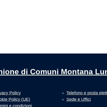
nione di Comuni Montana Lu
vacy Policy
Telefono e posta elet
okie Policy (UE)
Sede e Uffici
mini e condizioni