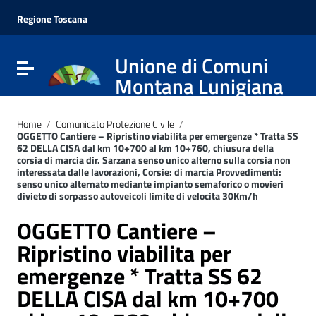
Vai ai contenuti
Vai al menu di navigazione
Regione Toscana
Vai al footer
Unione di Comuni
Attiva / disattiva la navigazione
Montana Lunigiana
Home
/
Comunicato Protezione Civile
/
OGGETTO Cantiere – Ripristino viabilita per emergenze * Tratta SS
62 DELLA CISA dal km 10+700 al km 10+760, chiusura della
corsia di marcia dir. Sarzana senso unico alterno sulla corsia non
interessata dalle lavorazioni, Corsie: di marcia Provvedimenti:
senso unico alternato mediante impianto semaforico o movieri
divieto di sorpasso autoveicoli limite di velocita 30Km/h
OGGETTO Cantiere –
Ripristino viabilita per
emergenze * Tratta SS 62
DELLA CISA dal km 10+700