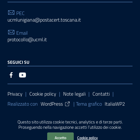
PEC
ucmlunigiana@postacert.toscana.it
Email
protocollo@ucml.it
SEGUICI SU
Sezione Link Utili
Privacy
|
Cookie policy
|
Note legali
|
Contatti
|
Realizzato con
WordPress
|
Tema grafico
ItaliaWP2
| Basato sul
Prototipo per siti PA di AgID
Questo sito utilizza cookie tecnici, analytics e di terze parti.
Proseguendo nella navigazione accetti l’utilizzo dei cookie.
Sito finanziato con L. 145/2018 della Regione Toscana
Accetto
Cookie policy