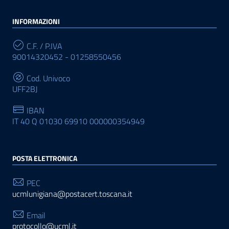
INFORMAZIONI
C.F. / P.IVA
90014320452 - 01258550456
Cod. Univoco
UFF2BJ
IBAN
IT 40 Q 01030 69910 000000354949
POSTA ELETTRONICA
PEC
ucmlunigiana@postacert.toscana.it
Email
protocollo@ucml.it