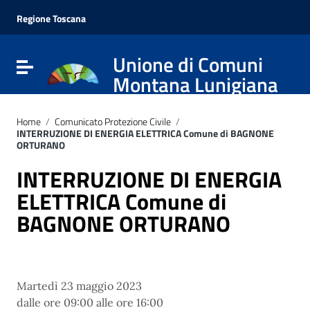
Vai ai contenuti
Vai al menu di navigazione
Regione Toscana
Vai al footer
Unione di Comuni
Attiva / disattiva la navigazione
Montana Lunigiana
Home
/
Comunicato Protezione Civile
/
INTERRUZIONE DI ENERGIA ELETTRICA Comune di BAGNONE
ORTURANO
INTERRUZIONE DI ENERGIA
ELETTRICA Comune di
BAGNONE ORTURANO
Martedì 23 maggio 2023
dalle ore 09:00 alle ore 16:00