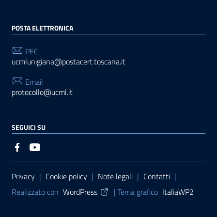
POSTA ELETTRONICA
PEC
ucmlunigiana@postacert.toscana.it
Email
protocollo@ucml.it
SEGUICI SU
Sezione Link Utili
Privacy
|
Cookie policy
|
Note legali
|
Contatti
|
Realizzato con
WordPress
|
Tema grafico
ItaliaWP2
| Basato sul
Prototipo per siti PA di AgID