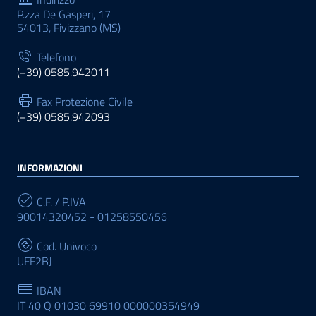
P.zza De Gasperi, 17
54013, Fivizzano (MS)
Telefono
(+39) 0585.942011
Fax Protezione Civile
(+39) 0585.942093
INFORMAZIONI
C.F. / P.IVA
90014320452 - 01258550456
Cod. Univoco
UFF2BJ
IBAN
IT 40 Q 01030 69910 000000354949