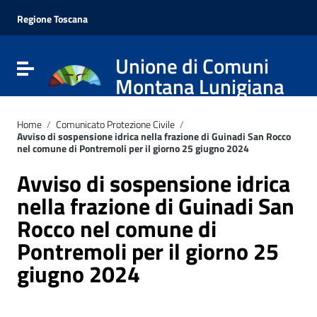
Vai ai contenuti
Vai al menu di navigazione
Regione Toscana
Vai al footer
Unione di Comuni
Attiva / disattiva la navigazione
Montana Lunigiana
Home
/
Comunicato Protezione Civile
/
Avviso di sospensione idrica nella frazione di Guinadi San Rocco
nel comune di Pontremoli per il giorno 25 giugno 2024
Avviso di sospensione idrica
nella frazione di Guinadi San
Rocco nel comune di
Pontremoli per il giorno 25
giugno 2024