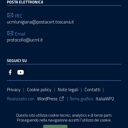
POSTA ELETTRONICA
PEC
ucmlunigiana@postacert.toscana.it
Email
protocollo@ucml.it
SEGUICI SU
Sezione Link Utili
Privacy
|
Cookie policy
|
Note legali
|
Contatti
|
Realizzato con
WordPress
|
Tema grafico
ItaliaWP2
| Basato sul
Prototipo per siti PA di AgID
Questo sito utilizza cookie tecnici, analytics e di terze parti.
Proseguendo nella navigazione accetti l’utilizzo dei cookie.
Sito finanziato con L. 145/2018 della Regione Toscana