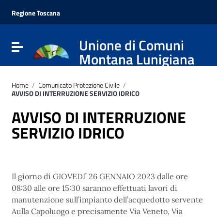
Vai ai contenuti
Vai al menu di navigazione
Regione Toscana
Vai al footer
Unione di Comuni
Attiva / disattiva la navigazione
Montana Lunigiana
Home
/
Comunicato Protezione Civile
/
AVVISO DI INTERRUZIONE SERVIZIO IDRICO
AVVISO DI INTERRUZIONE
SERVIZIO IDRICO
Il giorno di GIOVEDI’ 26 GENNAIO 2023 dalle ore
08:30 alle ore 15:30 saranno effettuati lavori di
manutenzione sull’impianto dell’acquedotto servente
Aulla Capoluogo e precisamente Via Veneto, Via