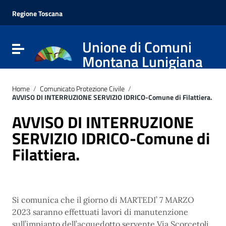
Vai ai contenuti
Vai al menu di navigazione
Regione Toscana
Vai al footer
Unione di Comuni
Attiva / disattiva la navigazione
Montana Lunigiana
Home
/
Comunicato Protezione Civile
/
AVVISO DI INTERRUZIONE SERVIZIO IDRICO-Comune di Filattiera.
AVVISO DI INTERRUZIONE
SERVIZIO IDRICO-Comune di
Filattiera.
Si comunica che il giorno di MARTEDI’ 7 MARZO
2023 saranno effettuati lavori di manutenzione
sull’impianto dell’acquedotto servente Via Scorcetoli