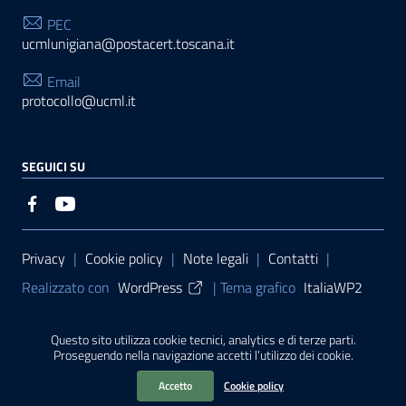
PEC
ucmlunigiana@postacert.toscana.it
Email
protocollo@ucml.it
SEGUICI SU
Sezione Link Utili
Privacy
|
Cookie policy
|
Note legali
|
Contatti
|
Realizzato con
WordPress
|
Tema grafico
ItaliaWP2
| Basato sul
Prototipo per siti PA di AgID
Questo sito utilizza cookie tecnici, analytics e di terze parti.
Proseguendo nella navigazione accetti l’utilizzo dei cookie.
Sito finanziato con L. 145/2018 della Regione Toscana
Accetto
Cookie policy