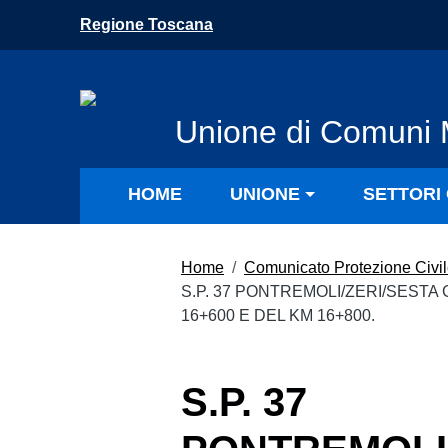
Vai ai contenuti
Regione Toscana
Vai al menu di navigazione
Vai al footer
Unione di Comuni 
HOME
UNIONE
SETTORI 
Home
/
Comunicato Protezione Civi
S.P. 37 PONTREMOLI/ZERI/SESTA
16+600 E DEL KM 16+800.
S.P. 37