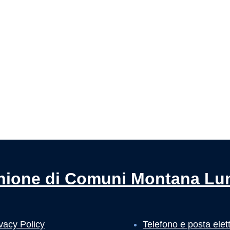
Pagina precedente
Pagina successiva
nione di Comuni Montana Lu
vacy Policy
Telefono e posta elet