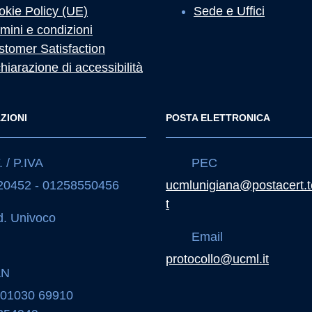
okie Policy (UE)
Sede e Uffici
mini e condizioni
stomer Satisfaction
hiarazione di accessibilità
ZIONI
POSTA ELETTRONICA
 / P.IVA
PEC
20452 - 01258550456
ucmlunigiana@postacert.t
t
. Univoco
Email
J
protocollo@ucml.it
AN
 01030 69910