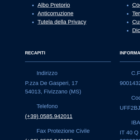
Albo Pretorio
Co
Anticorruzione
Ter
Tutela della Privacy
Cu
Dic
RECAPITI
INFORMA
Indirizzo
C.F.
P.zza De Gasperi, 17
900143
54013, Fivizzano (MS)
Cod
Telefono
UFF2B
(+39) 0585.942011
IB
Fax Protezione Civile
IT 40 Q