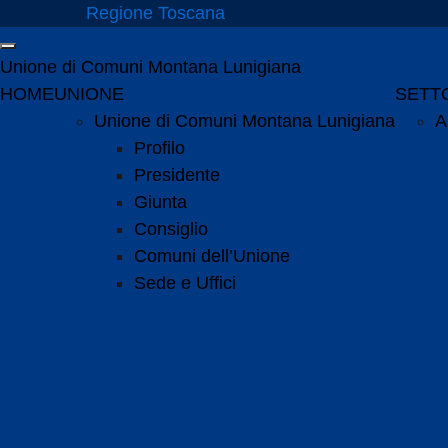
Vai ai contenuti
Regione Toscana
Vai al menu di navigazione
Attiva / disattiva la navigazione
Vai al footer
Unione di Comuni Montana Lunigiana
Menu principale
HOME
UNIONE
SETTO
Unione di Comuni Montana Lunigiana
A
Profilo
Presidente
Giunta
Consiglio
Comuni dell’Unione
Sede e Uffici