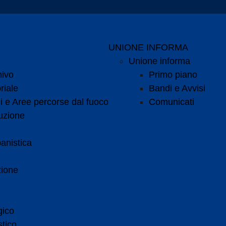
UNIONE INFORMA
Unione informa
hivo
Primo piano
riale
Bandi e Avvisi
i e Aree percorse dal fuoco
Comunicati
uzione
anistica
zione
gico
tico