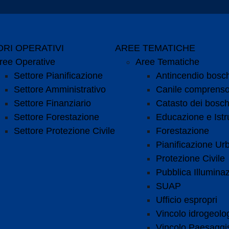
RI OPERATIVI
AREE TEMATICHE
ree Operative
Aree Tematiche
Settore Pianificazione
Antincendio bosc
Settore Amministrativo
Canile comprenso
Settore Finanziario
Catasto dei bosch
Settore Forestazione
Educazione e Istr
Settore Protezione Civile
Forestazione
Pianificazione Urb
Protezione Civile
Pubblica Illumina
SUAP
Ufficio espropri
Vincolo idrogeolo
Vincolo Paesaggis