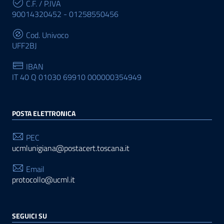
C.F. / P.IVA
90014320452 - 01258550456
Cod. Univoco
UFF2BJ
IBAN
IT 40 Q 01030 69910 000000354949
POSTA ELETTRONICA
PEC
ucmlunigiana@postacert.toscana.it
Email
protocollo@ucml.it
SEGUICI SU