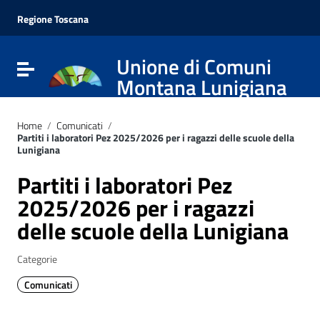
Vai ai contenuti
Vai al menu di navigazione
Regione Toscana
Vai al footer
Unione di Comuni
Attiva / disattiva la navigazione
Montana Lunigiana
Home
/
Comunicati
/
Partiti i laboratori Pez 2025/2026 per i ragazzi delle scuole della
Lunigiana
Partiti i laboratori Pez
2025/2026 per i ragazzi
delle scuole della Lunigiana
Categorie
Comunicati