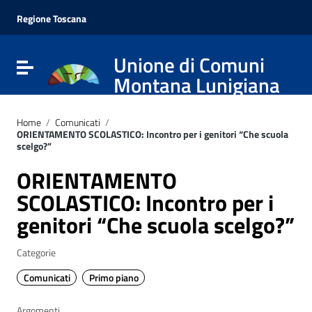
Vai ai contenuti
Vai al menu di navigazione
Regione Toscana
Vai al footer
Unione di Comuni
Attiva / disattiva la navigazione
Montana Lunigiana
Home
/
Comunicati
/
ORIENTAMENTO SCOLASTICO: Incontro per i genitori “Che scuola
scelgo?”
ORIENTAMENTO
SCOLASTICO: Incontro per i
genitori “Che scuola scelgo?”
Categorie
Comunicati
Primo piano
Argomenti