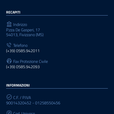
RECAPITI
Indirizzo
P.zza De Gasperi, 17
54013, Fivizzano (MS)
Telefono
(+39) 0585.942011
Fax Protezione Civile
(+39) 0585.942093
INFORMAZIONI
C.F. / P.IVA
90014320452 - 01258550456
Cod. Univoco