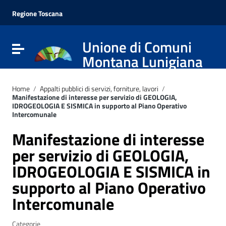
Vai ai contenuti
Vai al menu di navigazione
Regione Toscana
Vai al footer
Unione di Comuni
Attiva / disattiva la navigazione
Montana Lunigiana
Home
/
Appalti pubblici di servizi, forniture, lavori
/
Manifestazione di interesse per servizio di GEOLOGIA,
IDROGEOLOGIA E SISMICA in supporto al Piano Operativo
Intercomunale
Manifestazione di interesse
per servizio di GEOLOGIA,
IDROGEOLOGIA E SISMICA in
supporto al Piano Operativo
Intercomunale
Categorie