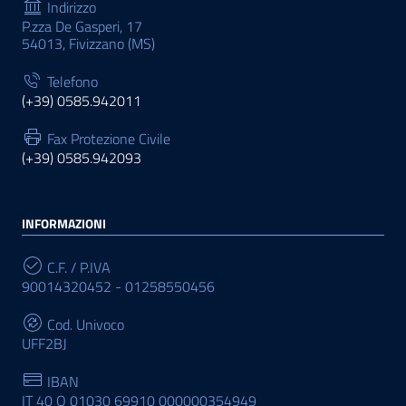
Indirizzo
P.zza De Gasperi, 17
54013, Fivizzano (MS)
Telefono
(+39) 0585.942011
Fax Protezione Civile
(+39) 0585.942093
INFORMAZIONI
C.F. / P.IVA
90014320452 - 01258550456
Cod. Univoco
UFF2BJ
IBAN
IT 40 Q 01030 69910 000000354949