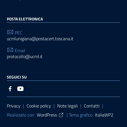
POSTA ELETTRONICA
PEC
ucmlunigiana@postacert.toscana.it
Email
protocollo@ucml.it
SEGUICI SU
Sezione Link Utili
Privacy
|
Cookie policy
|
Note legali
|
Contatti
|
Realizzato con
WordPress
|
Tema grafico
ItaliaWP2
| Basato sul
Prototipo per siti PA di AgID